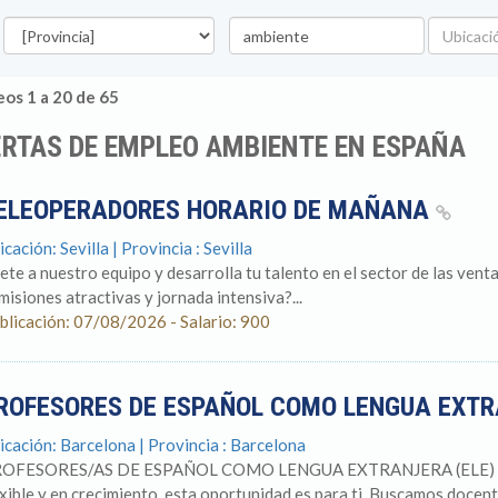
rovincia
Palabra
Ubicació
clave
os 1 a 20 de 65
RTAS DE EMPLEO AMBIENTE EN ESPAÑA
ELEOPERADORES HORARIO DE MAÑANA
cación: Sevilla | Provincia : Sevilla
ete a nuestro equipo y desarrolla tu talento en el sector de las vent
misiones atractivas y jornada intensiva?...
blicación: 07/08/2026 - Salario: 900
ROFESORES DE ESPAÑOL COMO LENGUA EXT
icación: Barcelona | Provincia : Barcelona
OFESORES/AS DE ESPAÑOL COMO LENGUA EXTRANJERA (ELE) Si bu
exible y en crecimiento, esta oportunidad es para ti. Buscamos docente