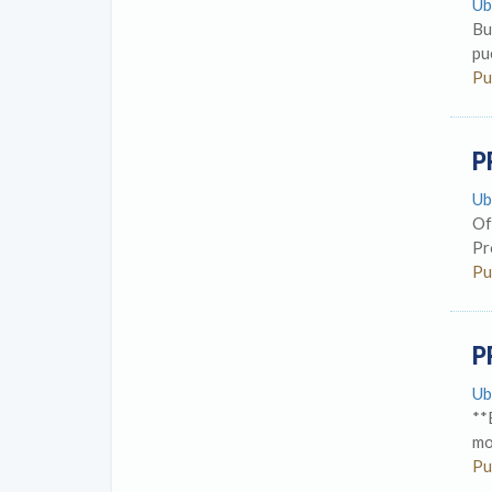
Ub
Bu
pu
Pu
P
Ub
Of
Pr
Pu
P
Ub
**
mo
Pu