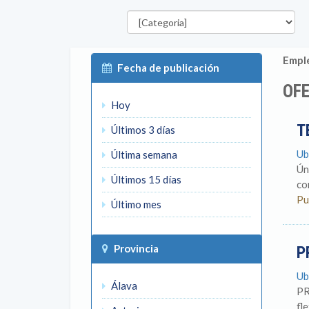
Categorías
P
Emple
Fecha de publicación
OFE
Hoy
T
Últimos 3 días
Ubi
Última semana
Ún
Últimos 15 días
co
Pu
Último mes
Provincia
P
Ub
Álava
PR
fl