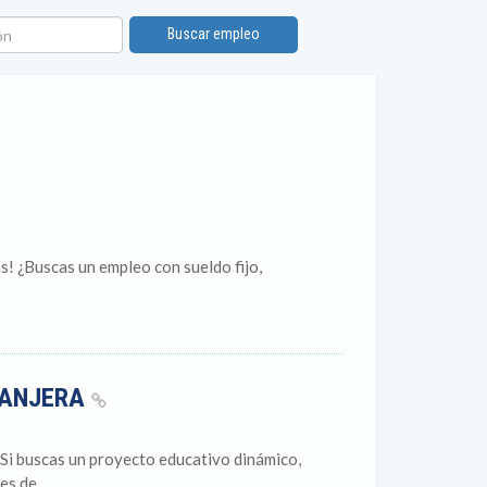
n
Buscar empleo
as! ¿Buscas un empleo con sueldo fijo,
RANJERA
scas un proyecto educativo dinámico,
s de...