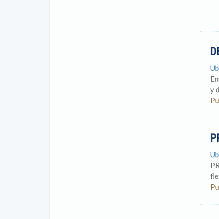
D
Ub
Em
y d
Pu
P
Ub
PR
fl
Pu