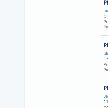
P
Ubi
Of
Pr
Pu
P
Ub
Of
Pr
Pu
P
Ubi
**
mo