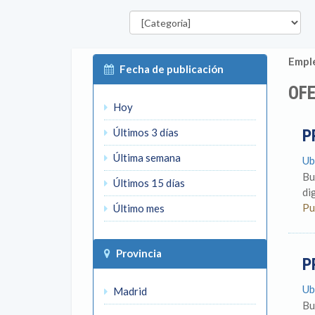
Categorías
P
Emple
Fecha de publicación
OF
Hoy
Últimos 3 días
P
Última semana
Ub
Bu
Últimos 15 días
di
Pu
Último mes
Provincia
P
Ub
Madrid
Bu