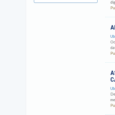
di
Pu
A
Ub
Oc
da
Pu
A
C
Ub
De
me
Pu