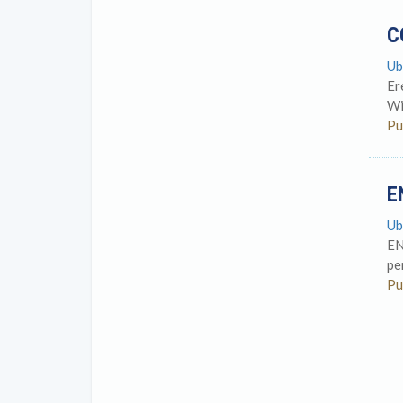
C
Ub
Er
Wi
Pu
E
Ub
EN
pe
Pu