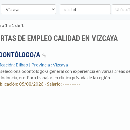
rovincia
Palabra
Ubicació
clave
o 1 a 1 de 1
RTAS DE EMPLEO CALIDAD EN VIZCAYA
DONTÓLOGO/A
icación: Bilbao | Provincia : Vizcaya
 selecciona odontólogo/a general con experiencia en varias áreas de
dodoncia, etc. Para trabajar en clínica privada de la región....
blicación: 05/08/2026 - Salario: ----------