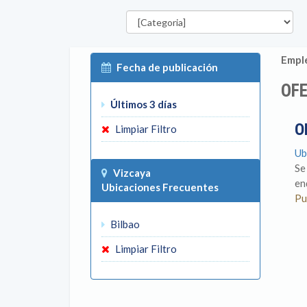
Categorías
P
Emple
Fecha de publicación
OFE
Últimos 3 días
O
Limpiar Filtro
Ub
Se
Vizcaya
en
Ubicaciones Frecuentes
Pu
Bilbao
Limpiar Filtro