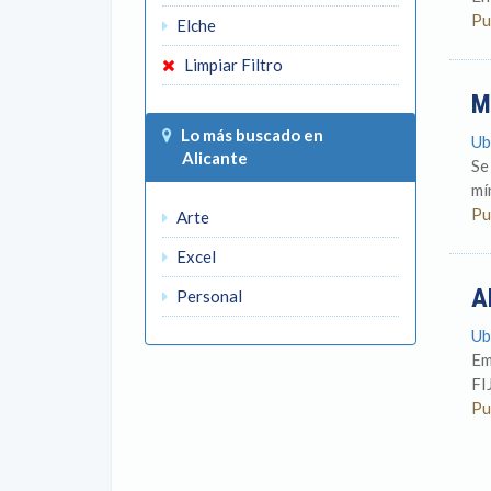
Pu
Elche
Limpiar Filtro
M
Lo más buscado en
Ub
Alicante
Se
mí
Pu
Arte
Excel
A
Personal
Ub
Em
FI
Pu