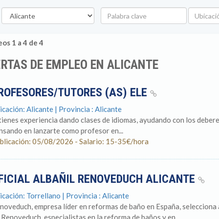
rovincia
Palabra
Ubicació
clave
os 1 a 4 de 4
RTAS DE EMPLEO EN ALICANTE
ROFESORES/TUTORES (AS) ELE
icación: Alicante | Provincia : Alicante
 tienes experiencia dando clases de idiomas, ayudando con los debere
nsando en lanzarte como profesor en...
blicación: 05/08/2026 - Salario: 15-35€/hora
FICIAL ALBAÑIL RENOVEDUCH ALICANTE
icación: Torrellano | Provincia : Alicante
noveduch, empresa líder en reformas de baño en España, selecciona 
 Renoveduch, especialistas en la reforma de baños y en...