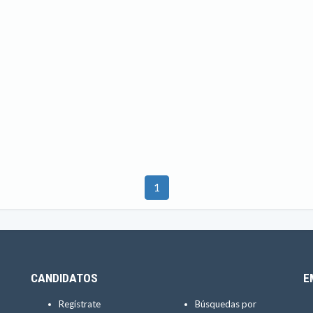
1
CANDIDATOS
E
Regístrate
Búsquedas por