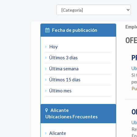
Categorías
P
Emple
Fecha de publicación
OFE
Hoy
P
Últimos 3 días
Ub
Última semana
Si
Últimos 15 días
pe
Pu
Último mes
Alicante
O
Ubicaciones Frecuentes
Ub
Re
Alicante
En