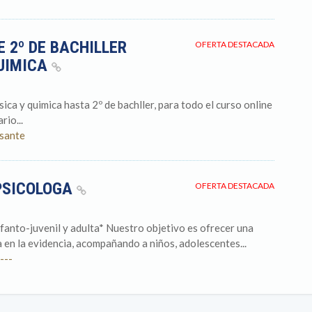
 2º DE BACHILLER
OFERTA DESTACADA
QUIMICA
ca y quimica hasta 2º de bachller, para todo el curso online
rio...
esante
 PSICOLOGA
OFERTA DESTACADA
nfanto-juvenil y adulta* Nuestro objetivo es ofrecer una
 en la evidencia, acompañando a niños, adolescentes...
---