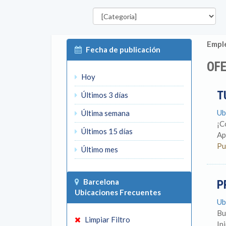
Categorías
P
Emple
Fecha de publicación
OFE
Hoy
T
Últimos 3 días
Ub
Última semana
¡C
Últimos 15 días
Ap
Pu
Último mes
Barcelona
P
Ubicaciones Frecuentes
Ub
Bu
Limpiar Filtro
In