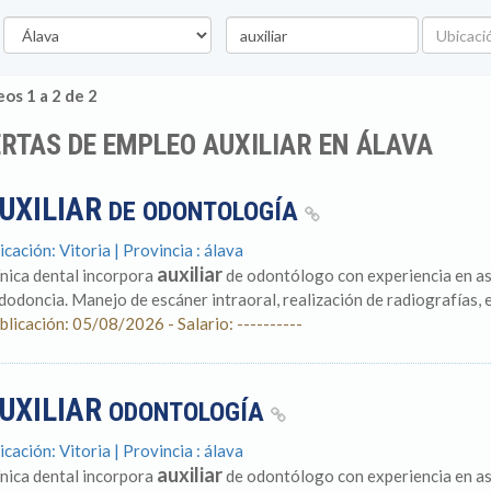
rovincia
Palabra
Ubicació
clave
os 1 a 2 de 2
RTAS DE EMPLEO AUXILIAR EN ÁLAVA
UXILIAR
DE ODONTOLOGÍA
icación: Vitoria | Provincia : álava
auxiliar
ínica dental incorpora
de odontólogo con experiencia en asis
dodoncia. Manejo de escáner intraoral, realización de radiografías, es
blicación: 05/08/2026 - Salario: ----------
UXILIAR
ODONTOLOGÍA
icación: Vitoria | Provincia : álava
auxiliar
ínica dental incorpora
de odontólogo con experiencia en asis